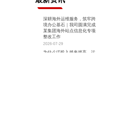
深耕海外运维服务，筑牢跨
境办公基石｜我司圆满完成
某集团海外站点信息化专项
整改工作
2026-07-29
为什么IT投入越来越高，运
维团队却越来越忙？
2026-07-22
告别“一锤子买卖”：为何“长
期服务”才是运维的未来
2026-06-30
查看更多