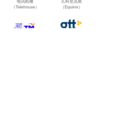
电讯机楼
艺科尼克斯
（Telehouse）
（Equinix）
马来西亚电信
GTT通信（GTT
（Telekom
Communications）
Malaysia）
<
1
2
>
400-8087-380
customerservice@livecom.hk