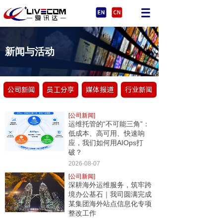
新闻与活动
公司新闻
员工分享
媒体报道
行业新闻
[公司新闻]
运维托管的“不可能三角”：
低成本、高可用、快速响
应，我们如何用AIOps打
破？
2026-08-07
[公司新闻]
深耕海外运维服务，筑牢跨
境办公基石｜我司圆满完成
某集团海外站点信息化专项
整改工作